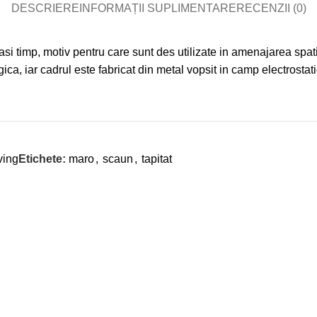
DESCRIERE
INFORMAȚII SUPLIMENTARE
RECENZII (0)
 timp, motiv pentru care sunt des utilizate in amenajarea spatiil
ica, iar cadrul este fabricat din metal vopsit in camp electrostati
ving
Etichete:
maro
,
scaun
,
tapitat