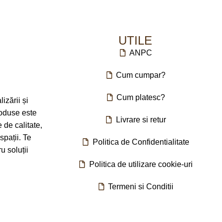
BRAND
Tamasmobili
5 cm
DIMENSIUNI
150 x 41 x 82cm
UTILE
ANPC
Cum cumpar?
Cum platesc?
zării și
roduse este
Livrare si retur
e de calitate,
spații. Te
Politica de Confidentialitate
 soluții
Politica de utilizare cookie-uri
Termeni si Conditii