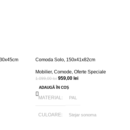
0x30x45cm
Comoda Solo, 150x41x82cm
Mobilier
,
Comode
,
Oferte Speciale
959,00
lei
1.099,00
lei
ADAUGĂ ÎN COȘ
MATERIAL
PAL
CULOARE
Stejar sonoma