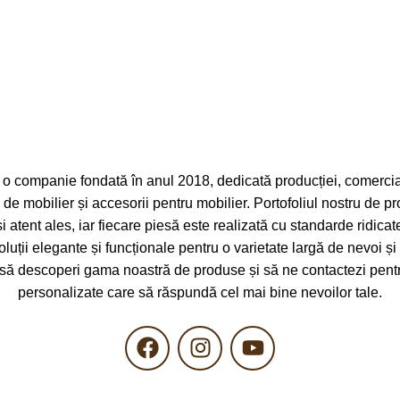
BRAND
Tamasmobili
amasmobili
DIMENSIUNI
60 x 30 x 4
I
61 x 30 x 175cm
o companie fondată în anul 2018, dedicată producției, comerciali
ei de mobilier și accesorii pentru mobilier. Portofoliul nostru de p
și atent ales, iar fiecare piesă este realizată cu standarde ridicat
oluții elegante și funcționale pentru o varietate largă de nevoi și 
 să descoperi gama noastră de produse și să ne contactezi pentru
personalizate care să răspundă cel mai bine nevoilor tale.