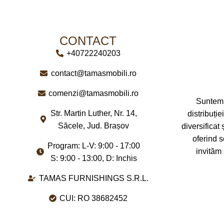
BRAND
Tamasmobili
BRAND
T
DIMENSIUNI
80 x 23 x 100 cm
DIMENSIUN
CONTACT
+40722240203
contact@tamasmobili.ro
comenzi@tamasmobili.ro
Suntem 
Str. Martin Luther, Nr. 14,
distribuți
Săcele, Jud. Brașov
diversificat 
oferind s
Program: L-V: 9:00 - 17:00
invităm
S: 9:00 - 13:00, D: Inchis
TAMAS FURNISHINGS S.R.L.
CUI: RO 38682452