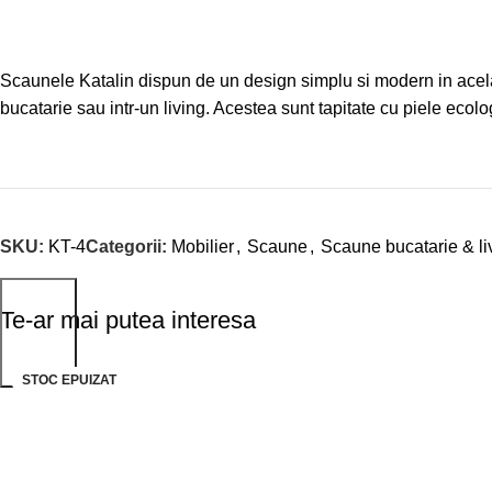
Scaunele Katalin dispun de un design simplu si modern in acelasi
bucatarie sau intr-un living. Acestea sunt tapitate cu piele ecolog
SKU:
KT-4
Categorii:
Mobilier
,
Scaune
,
Scaune bucatarie & li
Te-ar mai putea interesa
STOC EPUIZAT
-20%