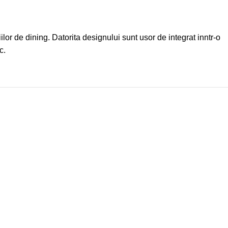
or de dining. Datorita designului sunt usor de integrat inntr-o
c.
-13%