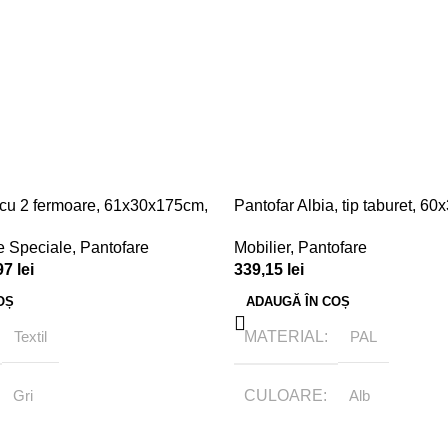
l cu 2 fermoare, 61x30x175cm,
Pantofar Albia, tip taburet, 6
Mobilier
,
Pantofare
e Speciale
,
Pantofare
339,15
lei
97
lei
ADAUGĂ ÎN COȘ
OȘ
MATERIAL
PAL
Textil
CULOARE
Alb
Gri