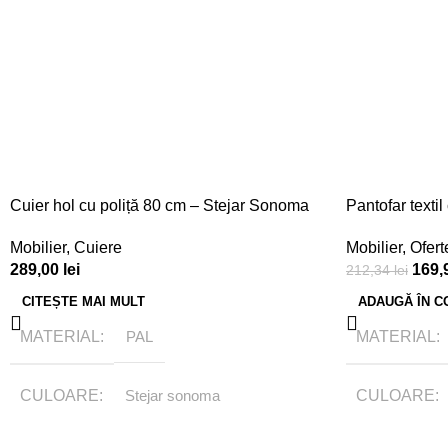
Cuier hol cu poliță 80 cm – Stejar Sonoma
Pantofar texti
gri antracit
Mobilier
,
Cuiere
Mobilier
,
Ofert
289,00
lei
169,
212,34
lei
CITEȘTE MAI MULT
ADAUGĂ ÎN C
MATERIAL
PAL
MATERIAL
CULOARE
Stejar sonoma
CULOARE