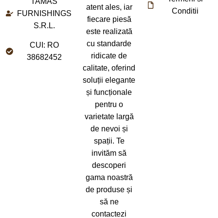
TAMAS
atent ales, iar
Conditii
FURNISHINGS
fiecare piesă
S.R.L.
este realizată
cu standarde
CUI: RO
ridicate de
38682452
calitate, oferind
soluții elegante
și funcționale
pentru o
varietate largă
de nevoi și
spații. Te
invităm să
descoperi
gama noastră
de produse și
să ne
contactezi