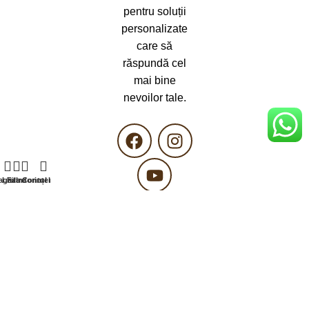
pentru soluții
personalizate
care să
răspundă cel
mai bine
nevoilor tale.
agazin
Lista dorințelor
Filtre
Contul meu
Copyright 2025 ©
Tamasmobili.ro
toate drepturile
rezervate.
Magazin online