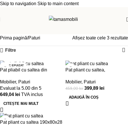
Skip to navigation
Skip to main content
Prima pagină
Paturi
Afișez toate cele 3 rezultate
Filtre
STOC EPUIZAT
-13%
Pat pliabil cu saltea din
Pat pliant cu saltea,
spumă, 190×80 cm
190x80x25cm
Mobilier
,
Paturi
Mobilier
,
Paturi
Evaluat la
5.00
din 5
399,89
lei
459,00
lei
649,04
lei
TVA inclus
ADAUGĂ ÎN COȘ
CITEȘTE MAI MULT
-14%
Pat pliant cu saltea 190x80x28