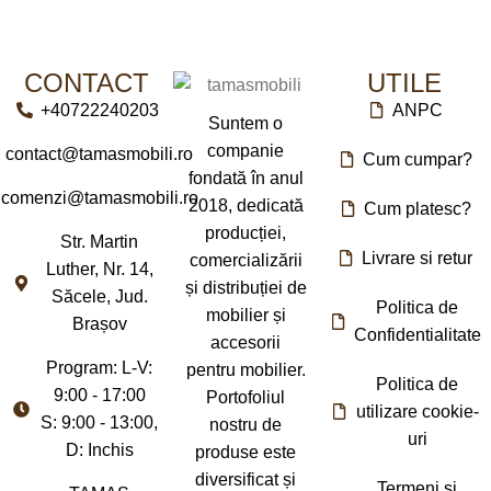
CONTACT
UTILE
+40722240203
ANPC
Suntem o
companie
contact@tamasmobili.ro
Cum cumpar?
fondată în anul
comenzi@tamasmobili.ro
2018, dedicată
Cum platesc?
producției,
Str. Martin
Livrare si retur
comercializării
Luther, Nr. 14,
și distribuției de
Săcele, Jud.
Politica de
mobilier și
Brașov
Confidentialitate
accesorii
Program: L-V:
pentru mobilier.
Politica de
9:00 - 17:00
Portofoliul
utilizare cookie-
S: 9:00 - 13:00,
nostru de
uri
D: Inchis
produse este
diversificat și
Termeni si