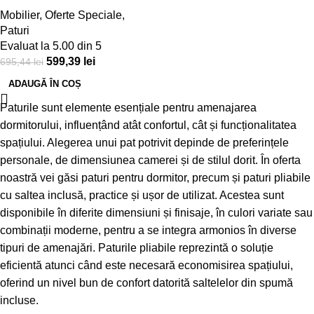
/ 38cm, negru / gri
Mobilier
,
Oferte Speciale
,
Paturi
Evaluat la
5.00
din 5
599,39
lei
695,44
lei
ADAUGĂ ÎN COȘ
Paturile
sunt elemente esențiale pentru amenajarea
dormitorului, influențând atât confortul, cât și funcționalitatea
spațiului. Alegerea unui pat potrivit depinde de preferințele
personale, de dimensiunea camerei și de stilul dorit. În oferta
noastră vei găsi paturi pentru dormitor, precum și paturi pliabile
cu saltea inclusă, practice și ușor de utilizat. Acestea sunt
disponibile în diferite dimensiuni și finisaje, în culori variate sau
combinații moderne, pentru a se integra armonios în diverse
tipuri de amenajări.
Paturile pliabile
reprezintă o soluție
eficientă atunci când este necesară economisirea spațiului,
oferind un nivel bun de confort datorită saltelelor din spumă
incluse.