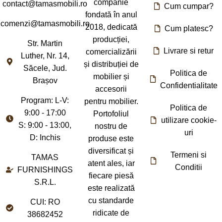
companie
contact@tamasmobili.ro
Cum cumpar?
fondată în anul
comenzi@tamasmobili.ro
2018, dedicată
Cum platesc?
producției,
Str. Martin
Livrare si retur
comercializării
Luther, Nr. 14,
și distribuției de
Săcele, Jud.
Politica de
mobilier și
Brașov
Confidentialitate
accesorii
Program: L-V:
pentru mobilier.
Politica de
9:00 - 17:00
Portofoliul
utilizare cookie-
S: 9:00 - 13:00,
nostru de
uri
D: Inchis
produse este
diversificat și
Termeni si
TAMAS
atent ales, iar
Conditii
FURNISHINGS
fiecare piesă
S.R.L.
este realizată
cu standarde
CUI: RO
ridicate de
38682452