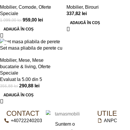
120x60x75cm
Mobilier
,
Comode
,
Oferte
Mobilier
,
Birouri
Speciale
337,82
lei
959,00
lei
1.099,00
lei
ADAUGĂ ÎN COȘ
ADAUGĂ ÎN COȘ
-18%
Set masa pliabila de perete cu
2 scaune pliabile, stejar
Mobilier
,
Mese
,
Mese
sonoma, 84x60cm
bucatarie & living
,
Oferte
Speciale
Evaluat la
5.00
din 5
290,88
lei
356,88
lei
ADAUGĂ ÎN COȘ
CONTACT
UTILE
+40722240203
ANPC
Suntem o