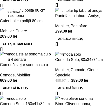
ADAUGĂ ÎN COȘ
STOC EPUIZAT
Pantofar tip taburet Andys,
Cuier hol cu poliță 80 cm –
60x30x45cm, stejar sonoma
Mobilier
,
Pantofare
Stejar Sonoma
Mobilier
,
Cuiere
299,00
lei
289,00
lei
ADAUGĂ ÎN COȘ
CITEȘTE MAI MULT
-20%
Comoda Solo, 80x34x74cm
Comodă stejar sonoma cu o
Mobilier
,
Comode
,
Oferte
ușă și 4 sertare – 80x33x85
Comode
,
Mobilier
Speciale
cm
669,00
lei
389,00
lei
485,97
lei
ADAUGĂ ÎN COȘ
ADAUGĂ ÎN COȘ
-13%
Comoda Solo, 150x41x82cm
Birou Oliver sonoma,