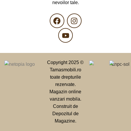
nevoilor tale.
Copyright 2025 ©
Tamasmobili.ro
toate drepturile
rezervate.
Magazin online
vanzari mobila.
Construit de
Depozitul de
Magazine.