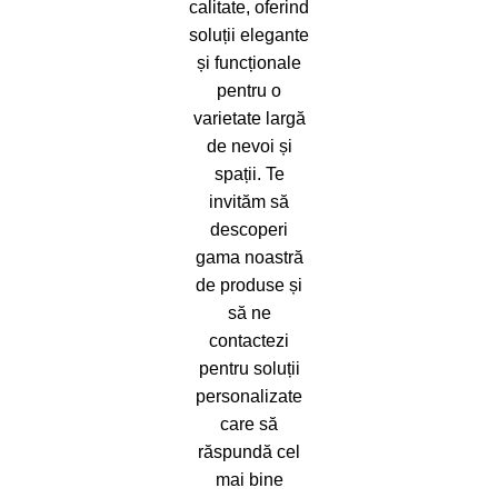
calitate, oferind
soluții elegante
și funcționale
pentru o
varietate largă
de nevoi și
spații. Te
invităm să
descoperi
gama noastră
de produse și
să ne
contactezi
pentru soluții
personalizate
care să
răspundă cel
mai bine