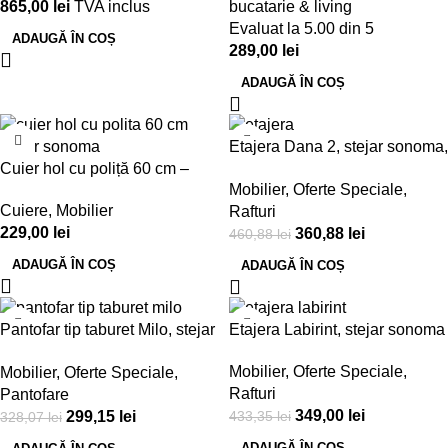
865,00
lei
TVA inclus
bucatarie & living
Evaluat la
5.00
din 5
ADAUGĂ ÎN COȘ
289,00
lei
ADAUGĂ ÎN COȘ
-22%
Etajera Dana 2, stejar sonoma,
Cuier hol cu poliță 60 cm –
70x30x141cm
Mobilier
,
Oferte Speciale
,
Stejar Sonoma
Cuiere
,
Mobilier
Rafturi
229,00
lei
360,88
lei
460,88
lei
ADAUGĂ ÎN COȘ
ADAUGĂ ÎN COȘ
-9%
-19%
Pantofar tip taburet Milo, stejar
Etajera Labirint, stejar sonoma
sonoma
Mobilier
,
Oferte Speciale
,
Mobilier
,
Oferte Speciale
,
Rafturi
Pantofare
349,00
lei
299,15
lei
433,35
lei
328,07
lei
ADAUGĂ ÎN COȘ