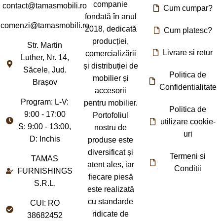
companie
contact@tamasmobili.ro
Cum cumpar?
fondată în anul
comenzi@tamasmobili.ro
2018, dedicată
Cum platesc?
producției,
Str. Martin
Livrare si retur
comercializării
Luther, Nr. 14,
și distribuției de
Săcele, Jud.
Politica de
mobilier și
Brașov
Confidentialitate
accesorii
Program: L-V:
pentru mobilier.
Politica de
9:00 - 17:00
Portofoliul
utilizare cookie-
S: 9:00 - 13:00,
nostru de
uri
D: Inchis
produse este
diversificat și
Termeni si
TAMAS
atent ales, iar
Conditii
FURNISHINGS
fiecare piesă
S.R.L.
este realizată
cu standarde
CUI: RO
ridicate de
38682452