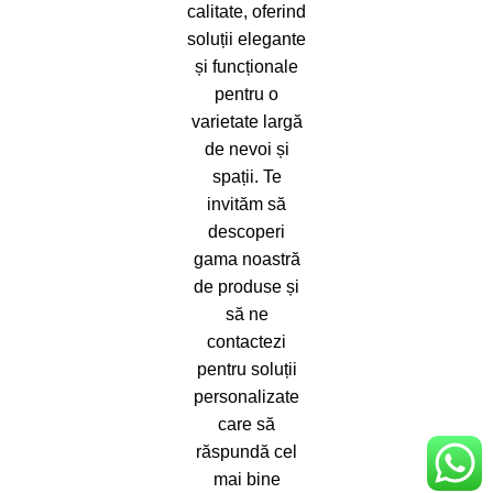
calitate, oferind
soluții elegante
și funcționale
pentru o
varietate largă
de nevoi și
spații. Te
invităm să
descoperi
gama noastră
de produse și
să ne
contactezi
pentru soluții
personalizate
care să
răspundă cel
mai bine