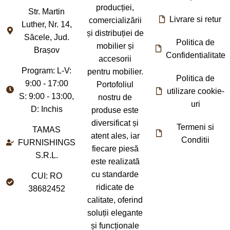
producției,
Str. Martin
Livrare si retur
comercializării
Luther, Nr. 14,
și distribuției de
Săcele, Jud.
Politica de
mobilier și
Brașov
Confidentialitate
accesorii
Program: L-V:
pentru mobilier.
Politica de
9:00 - 17:00
Portofoliul
utilizare cookie-
S: 9:00 - 13:00,
nostru de
uri
D: Inchis
produse este
diversificat și
Termeni si
TAMAS
atent ales, iar
Conditii
FURNISHINGS
fiecare piesă
S.R.L.
este realizată
cu standarde
CUI: RO
ridicate de
38682452
calitate, oferind
soluții elegante
și funcționale