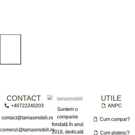
DIMENSIUNI
DIMENSIUNI
90 x 24 x 75 cm / 90 x 22 x
80 x 23 x 100 cm
116 cm
CONTACT
UTILE
+40722240203
ANPC
Suntem o
companie
contact@tamasmobili.ro
Cum cumpar?
fondată în anul
comenzi@tamasmobili.ro
2018, dedicată
Cum platesc?