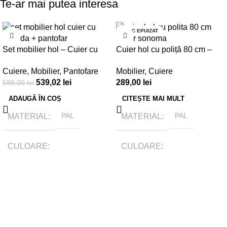
Te-ar mai putea interesa
-10%
STOC EPUIZAT
Set mobilier hol – Cuier cu
Cuier hol cu poliță 80 cm –
oglindă și pantofar
Stejar Sonoma
Cuiere
,
Mobilier
,
Pantofare
Mobilier
,
Cuiere
539,02
lei
289,00
lei
599,00
lei
ADAUGĂ ÎN COȘ
CITEȘTE MAI MULT
MATERIAL
PAL
MATERIAL
PAL
CULOARE
CULOARE
Stejar sonoma / Alb
Stejar sonoma
BRAND
Tamasmobili
BRAND
Tamasmobili