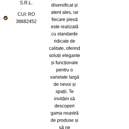
S.R.L.
diversificat și
atent ales, iar
CUI: RO
fiecare piesă
38682452
este realizată
cu standarde
ridicate de
calitate, oferind
soluții elegante
și funcționale
pentru o
varietate largă
de nevoi și
spații. Te
invităm să
descoperi
gama noastră
de produse și
să ne