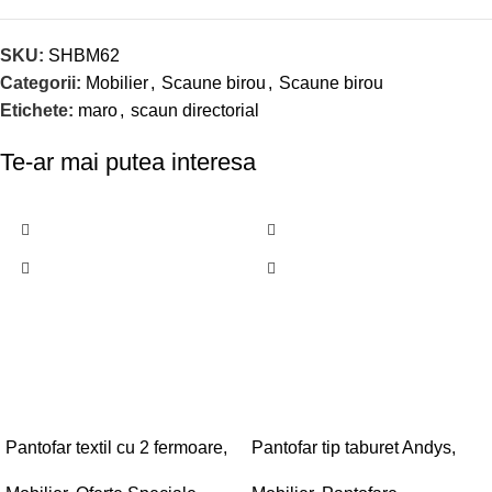
SKU:
SHBM62
Categorii:
Mobilier
,
Scaune birou
,
Scaune birou
Etichete:
maro
,
scaun directorial
Te-ar mai putea interesa
-20%
Pantofar textil cu 2 fermoare,
Pantofar tip taburet Andys,
61x30x175cm, gri antracit
60x30x45cm, stejar sonoma