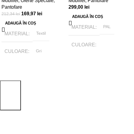
Mobilier
,
Oferte Speciale
,
Mobilier
,
Pantofare
Pantofare
299,00
lei
169,97
lei
212,34
lei
ADAUGĂ ÎN COȘ
ADAUGĂ ÎN COȘ
MATERIAL
PAL
MATERIAL
Textil
CULOARE
CULOARE
Gri
Stejar sonoma
BRAND
Tamasmobili
BRAND
Tamasmobili
DIMENSIUNI
DIMENSIUNI
61 x 30 x 175cm
60 x 30 x 45cm