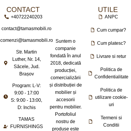
CONTACT
UTILE
+40722240203
ANPC
contact@tamasmobili.ro
Cum cumpar?
comenzi@tamasmobili.ro
Suntem o
Cum platesc?
companie
Str. Martin
fondată în anul
Livrare si retur
Luther, Nr. 14,
2018, dedicată
Săcele, Jud.
Politica de
producției,
Brașov
Confidentialitate
comercializării
și distribuției de
Program: L-V:
Politica de
mobilier și
9:00 - 17:00
utilizare cookie-
accesorii
S: 9:00 - 13:00,
uri
pentru mobilier.
D: Inchis
Portofoliul
Termeni si
TAMAS
nostru de
Conditii
FURNISHINGS
produse este