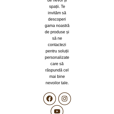
de nevoi și
spații. Te
invităm să
descoperi
gama noastră
de produse și
să ne
contactezi
pentru soluții
personalizate
care să
răspundă cel
mai bine
nevoilor tale.