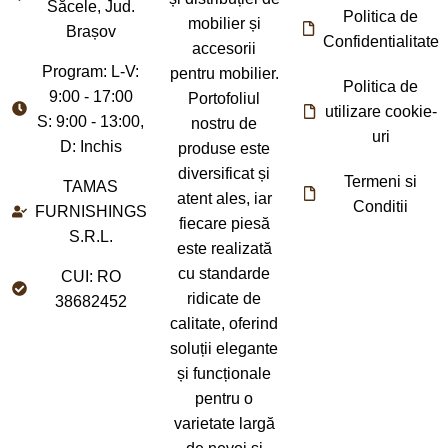
Săcele, Jud.
Politica de
mobilier și
Brașov
Confidentialitate
accesorii
Program: L-V:
pentru mobilier.
Politica de
9:00 - 17:00
Portofoliul
utilizare cookie-
S: 9:00 - 13:00,
nostru de
uri
D: Inchis
produse este
diversificat și
Termeni si
TAMAS
atent ales, iar
Conditii
FURNISHINGS
fiecare piesă
S.R.L.
este realizată
cu standarde
CUI: RO
ridicate de
38682452
calitate, oferind
soluții elegante
și funcționale
pentru o
varietate largă