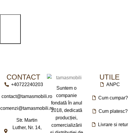
CONTACT
UTILE
+40722240203
ANPC
Suntem o
companie
contact@tamasmobili.ro
Cum cumpar?
fondată în anul
comenzi@tamasmobili.ro
2018, dedicată
Cum platesc?
producției,
Str. Martin
Livrare si retur
comercializării
Luther, Nr. 14,
și distribuției de