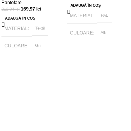
Pantofare
ADAUGĂ ÎN COȘ
169,97
lei
212,34
lei
MATERIAL
PAL
ADAUGĂ ÎN COȘ
MATERIAL
Textil
CULOARE
Alb
CULOARE
Gri
BRAND
Tamasmobili
BRAND
Tamasmobili
DIMENSIUNI
DIMENSIUNI
60 x 30 x 45 cm
61 x 30 x 175cm