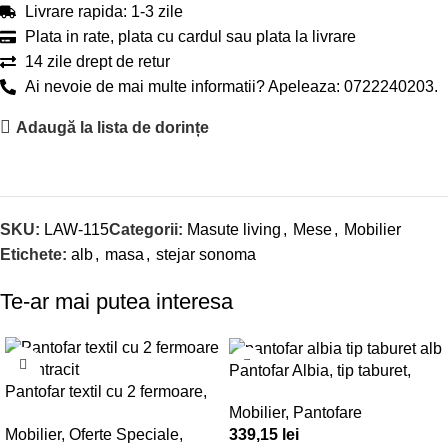
Livrare rapida: 1-3 zile
Plata in rate, plata cu cardul sau plata la livrare
14 zile drept de retur
Ai nevoie de mai multe informatii? Apeleaza: 0722240203.
Adaugă la lista de dorințe
SKU:
LAW-115
Categorii:
Masute living
,
Mese
,
Mobilier
Etichete:
alb
,
masa
,
stejar sonoma
Te-ar mai putea interesa
-20%
Pantofar Albia, tip taburet,
Pantofar textil cu 2 fermoare,
60x30x45cm
Mobilier
,
Pantofare
61x30x175cm, gri antracit
Mobilier
,
Oferte Speciale
,
339,15
lei