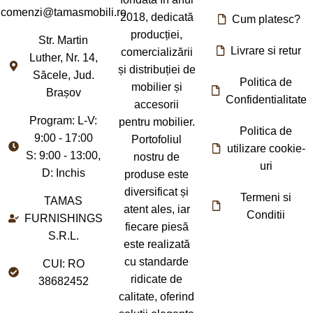
comenzi@tamasmobili.ro
2018, dedicată
Cum platesc?
producției,
Str. Martin
Livrare si retur
comercializării
Luther, Nr. 14,
și distribuției de
Săcele, Jud.
Politica de
mobilier și
Brașov
Confidentialitate
accesorii
Program: L-V:
pentru mobilier.
Politica de
9:00 - 17:00
Portofoliul
utilizare cookie-
S: 9:00 - 13:00,
nostru de
uri
D: Inchis
produse este
diversificat și
Termeni si
TAMAS
atent ales, iar
Conditii
FURNISHINGS
fiecare piesă
S.R.L.
este realizată
cu standarde
CUI: RO
ridicate de
38682452
calitate, oferind