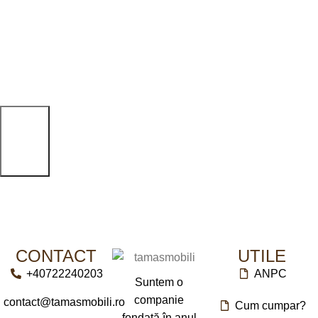
DIMENSIUNI
BRAND
Tamasmobili
190 x 80cm
DIMENSIUNI
80 x 23 x 100 cm
CONTACT
UTILE
+40722240203
ANPC
Suntem o
companie
contact@tamasmobili.ro
Cum cumpar?
fondată în anul