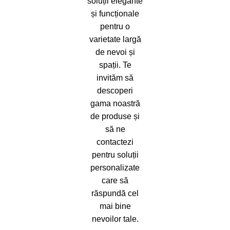
soluții elegante
și funcționale
pentru o
varietate largă
de nevoi și
spații. Te
invităm să
descoperi
gama noastră
de produse și
să ne
contactezi
pentru soluții
personalizate
care să
răspundă cel
mai bine
nevoilor tale.