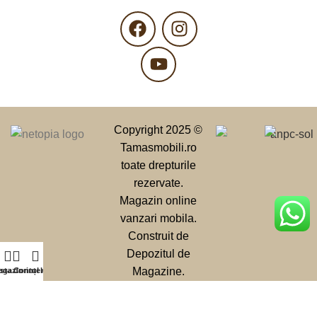
Copyright 2025 ©
Tamasmobili.ro
toate drepturile
rezervate.
Magazin online
vanzari mobila.
Construit de
Depozitul de
Magazine.
agazin
ista dorințelor
Contul meu
Unele imagini