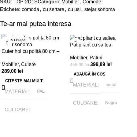
SKU:
TOP-2D1S
Categorii:
Mobilier
,
Comode
Etichete:
comoda
,
cu sertare
,
cu usi
,
stejar sonoma
Te-ar mai putea interesa
STOC EPUIZAT
-13%
Pat pliant cu saltea,
Cuier hol cu poliță 80 cm –
190x80x25cm
Mobilier
,
Paturi
Stejar Sonoma
Mobilier
,
Cuiere
399,89
lei
459,00
lei
289,00
lei
ADAUGĂ ÎN COȘ
CITEȘTE MAI MULT
MATERIAL
metal
MATERIAL
PAL
CULOARE
Negru
CULOARE
BRAND
Tamasmobili
Stejar sonoma