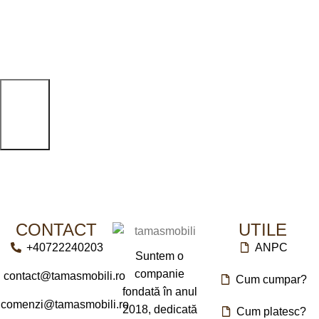
80 x 23 x 100 cm
61 x 30 x 175cm
CONTACT
UTILE
+40722240203
ANPC
Suntem o
companie
contact@tamasmobili.ro
Cum cumpar?
fondată în anul
comenzi@tamasmobili.ro
2018, dedicată
Cum platesc?