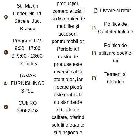
producției,
Str. Martin
Livrare si retur
comercializării
Luther, Nr. 14,
și distribuției de
Săcele, Jud.
Politica de
mobilier și
Brașov
Confidentialitate
accesorii
Program: L-V:
pentru mobilier.
Politica de
9:00 - 17:00
Portofoliul
utilizare cookie-
S: 9:00 - 13:00,
nostru de
uri
D: Inchis
produse este
diversificat și
Termeni si
TAMAS
atent ales, iar
Conditii
FURNISHINGS
fiecare piesă
S.R.L.
este realizată
cu standarde
CUI: RO
ridicate de
38682452
calitate, oferind
soluții elegante
și funcționale