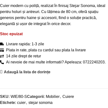
Cuier modern cu poliță, realizat în finisaj Stejar Sonoma, ideal
pentru holuri și antreuri. Cu lățimea de 80 cm, oferă spațiu
generos pentru haine și accesorii, fiind o soluție practică,
elegantă și ușor de integrat în orice decor.
Stoc epuizat
Livrare rapida: 1-3 zile
Plata in rate, plata cu cardul sau plata la livrare
14 zile drept de retur
Ai nevoie de mai multe informatii? Apeleaza: 0722240203.
Adaugă la lista de dorințe
SKU:
WIE/80-S
Categorii:
Mobilier
,
Cuiere
Etichete:
cuier
,
stejar sonoma