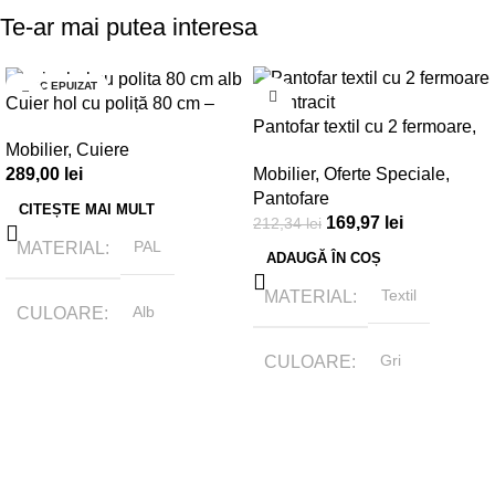
Te-ar mai putea interesa
STOC EPUIZAT
-20%
Cuier hol cu poliță 80 cm –
Pantofar textil cu 2 fermoare,
Alb
Mobilier
,
Cuiere
61x30x175cm, gri antracit
Mobilier
,
Oferte Speciale
,
289,00
lei
Pantofare
CITEȘTE MAI MULT
169,97
lei
212,34
lei
MATERIAL
PAL
ADAUGĂ ÎN COȘ
MATERIAL
Textil
CULOARE
Alb
CULOARE
Gri
BRAND
Tamasmobili
BRAND
Tamasmobili
DIMENSIUNI
DIMENSIUNI