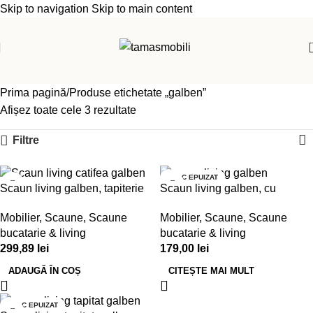
Skip to navigation
Skip to main content
Prima pagină
Produse etichetate „galben”
Afișez toate cele 3 rezultate
Filtre
STOC EPUIZAT
Scaun living galben, tapiterie
Scaun living galben, cu
catifea
picioare de lemn
Mobilier
,
Scaune
,
Scaune
Mobilier
,
Scaune
,
Scaune
bucatarie & living
bucatarie & living
299,89
lei
179,00
lei
ADAUGĂ ÎN COȘ
CITEȘTE MAI MULT
STOC EPUIZAT