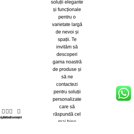
soluții elegante
și funcționale
pentru o
varietate largă
de nevoi și
spații. Te
invităm să
descoperi
gama noastră
de produse și
să ne
contactezi
pentru soluții
personalizate
care să
răspundă cel
agazin
Lista dorințelor
Filtre
Contul meu
mai bine
nevoilor tale.