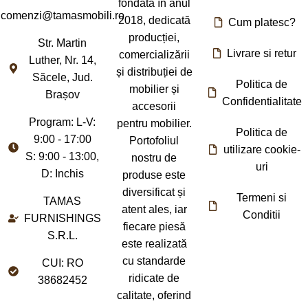
fondată în anul
comenzi@tamasmobili.ro
2018, dedicată
Cum platesc?
producției,
Str. Martin
Livrare si retur
comercializării
Luther, Nr. 14,
și distribuției de
Săcele, Jud.
Politica de
mobilier și
Brașov
Confidentialitate
accesorii
Program: L-V:
pentru mobilier.
Politica de
9:00 - 17:00
Portofoliul
utilizare cookie-
S: 9:00 - 13:00,
nostru de
uri
D: Inchis
produse este
diversificat și
Termeni si
TAMAS
atent ales, iar
Conditii
FURNISHINGS
fiecare piesă
S.R.L.
este realizată
cu standarde
CUI: RO
ridicate de
38682452
calitate, oferind