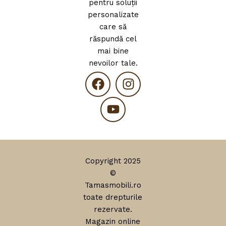
pentru soluții
personalizate
care să
răspundă cel
mai bine
nevoilor tale.
Copyright 2025
©
Tamasmobili.ro
toate drepturile
rezervate.
Magazin online