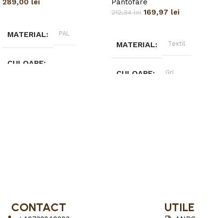
289,00
lei
Pantofare
169,97
lei
212,34
lei
Citește mai mult
Adaugă în coș
MATERIAL
PAL
MATERIAL
Textil
CULOARE
CULOARE
Gri
Stejar sonoma
BRAND
Tamasmobili
BRAND
Tamasmobili
DIMENSIUNI
DIMENSIUNI
61 x 30 x 175cm
80 x 23 x 100 cm
CONTACT
UTILE