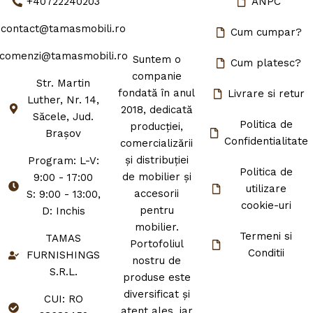
+40722240203
ANPC
contact@tamasmobili.ro
Cum cumpar?
comenzi@tamasmobili.ro
Suntem o
Cum platesc?
companie
Str. Martin
fondată în anul
Livrare si retur
Luther, Nr. 14,
2018, dedicată
Săcele, Jud.
Politica de
producției,
Brașov
Confidentialitate
comercializării
și distribuției
Program: L-V:
Politica de
de mobilier și
9:00 - 17:00
utilizare
accesorii
S: 9:00 - 13:00,
cookie-uri
pentru
D: Inchis
mobilier.
Termeni si
TAMAS
Portofoliul
Conditii
FURNISHINGS
nostru de
S.R.L.
produse este
diversificat și
CUI: RO
atent ales, iar