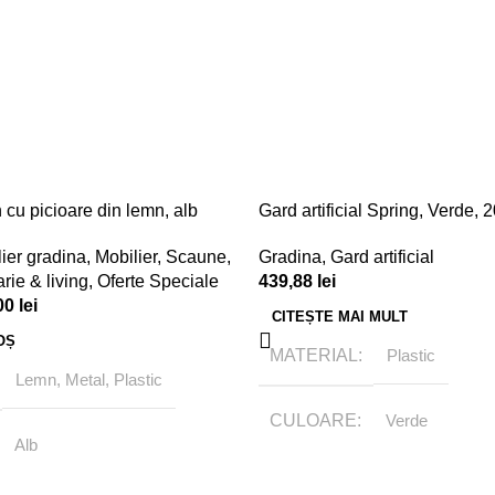
cu picioare din lemn, alb
Gard artificial Spring, Verde
ier gradina
,
Mobilier
,
Scaune
,
Gradina
,
Gard artificial
ie & living
,
Oferte Speciale
439,88
lei
00
lei
CITEȘTE MAI MULT
OȘ
MATERIAL
Plastic
Lemn, Metal, Plastic
CULOARE
Verde
Alb
BRAND
Tamasmobili