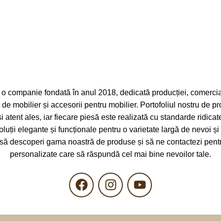
amasmobili
DIMENSIUNI
200 x 100c
I
46 x 56 x 84cm
o companie fondată în anul 2018, dedicată producției, comerciali
ei de mobilier și accesorii pentru mobilier. Portofoliul nostru de p
și atent ales, iar fiecare piesă este realizată cu standarde ridicat
oluții elegante și funcționale pentru o varietate largă de nevoi și 
 să descoperi gama noastră de produse și să ne contactezi pentru
personalizate care să răspundă cel mai bine nevoilor tale.