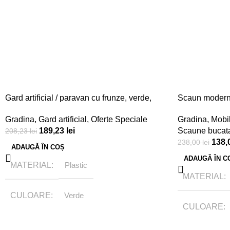
Gard artificial / paravan cu frunze, verde,
Scaun modern 
300x150cm
Gradina
,
Mobil
Gradina
,
Gard artificial
,
Oferte Speciale
Scaune bucatar
189,23
lei
208,23
lei
138,
238,00
lei
ADAUGĂ ÎN COȘ
ADAUGĂ ÎN C
MATERIAL
Plastic
MATERIAL
CULOARE
Verde
CULOARE
BRAND
Tamasmobili