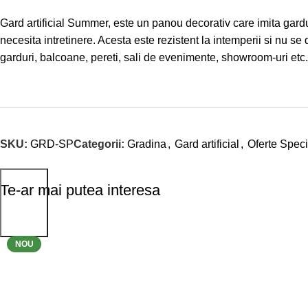
Gard artificial Summer, este un panou decorativ care imita gardul 
necesita intretinere. Acesta este rezistent la intemperii si nu se 
garduri, balcoane, pereti, sali de evenimente, showroom-uri etc. 
SKU:
GRD-SP
Categorii:
Gradina
,
Gard artificial
,
Oferte Speci
Te-ar mai putea interesa
-9%
-42%
NOU