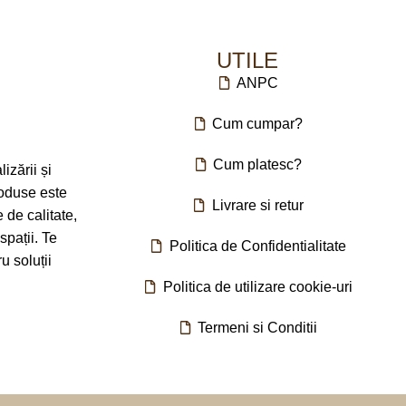
BRAND
Tamasmobili
m
UTILE
DIMENSIUNI
75 x 70 x 115 – 123cm
ANPC
Cum cumpar?
Cum platesc?
zării și
roduse este
Livrare si retur
e de calitate,
spații. Te
Politica de Confidentialitate
 soluții
Politica de utilizare cookie-uri
Termeni si Conditii