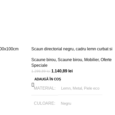
, 200x100cm
Scaun directorial negru, cadru lemn curbat si
baza metalica
Scaune birou
,
Scaune birou
,
Mobilier
,
Oferte
Speciale
1.140,89
lei
1.299,89
lei
ADAUGĂ ÎN COȘ
MATERIAL
Lemn, Metal, Piele eco
CULOARE
Negru