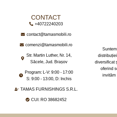
BRAND
T
DIMENSIUNI
300 x 150cm
CONTACT
DIMENSIUN
+40722240203
contact@tamasmobili.ro
comenzi@tamasmobili.ro
Suntem 
Str. Martin Luther, Nr. 14,
distribuți
Săcele, Jud. Brașov
diversificat 
oferind s
Program: L-V: 9:00 - 17:00
invităm
S: 9:00 - 13:00, D: Inchis
TAMAS FURNISHINGS S.R.L.
CUI: RO 38682452